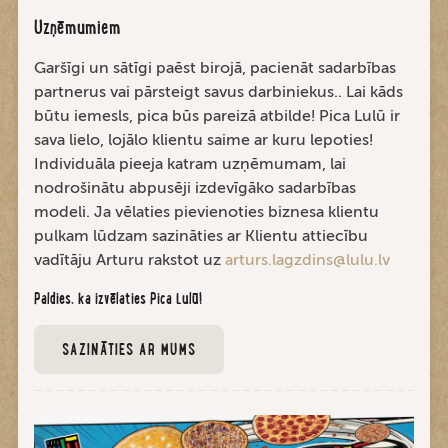
Uzņēmumiem
Garšīgi un sātīgi paēst birojā, pacienāt sadarbības
partnerus vai pārsteigt savus darbiniekus.. Lai kāds
būtu iemesls, pica būs pareizā atbilde! Pica Lulū ir
sava lielo, lojālo klientu saime ar kuru lepoties!
Individuāla pieeja katram uzņēmumam, lai
nodrošinātu abpusēji izdevīgāko sadarbības
modeli. Ja vēlaties pievienoties biznesa klientu
pulkam lūdzam sazināties ar Klientu attiecību
vadītāju Arturu rakstot uz
arturs.lagzdins@lulu.lv
Paldies, ka izvēlaties Pica Lulū!
SAZINĀTIES AR MUMS