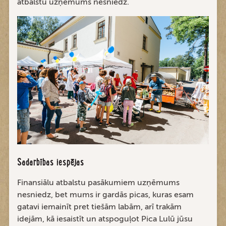
atbalstu uzņēmums nesniedz.
Sadarbības iespējas
Finansiālu atbalstu pasākumiem uzņēmums
nesniedz, bet mums ir gardās picas, kuras esam
gatavi iemainīt pret tiešām labām, arī trakām
idejām, kā iesaistīt un atspoguļot Pica Lulū jūsu