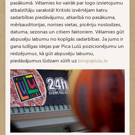
pasākumā. Vēlamies ko vairāk par logo izvietojumu
atbalstītāju sarakstā! Kritiski izvērtējam katru
sadarbības piedāvājumu, atkarībā no pasākuma,
mērķauditorijas, norises vietas, picēriju noslodzes,
datuma, sezonas un citiem faktoriem. Vēlamies gūt
abpusēju labumu no kopīgās sadarbības. Ja jums ir
gana lullīgas idejas par Pica Lulū pozicionējumu un
redzējumus, kā gūt abpusēju labumu,
piedāvājumus lūdzam sūtīt uz
birojs@lulu.lv