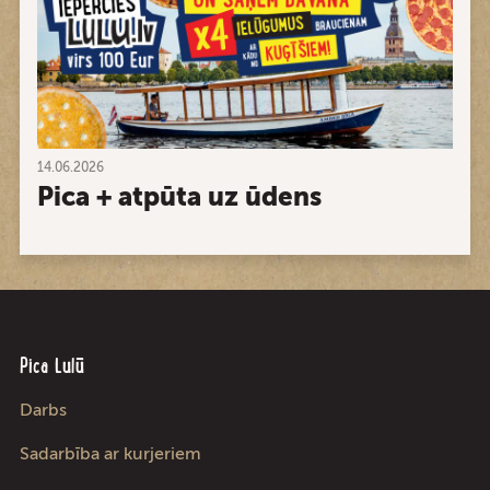
14.06.2026
Pica + atpūta uz ūdens
Pica Lulū
Darbs
Sadarbība ar kurjeriem