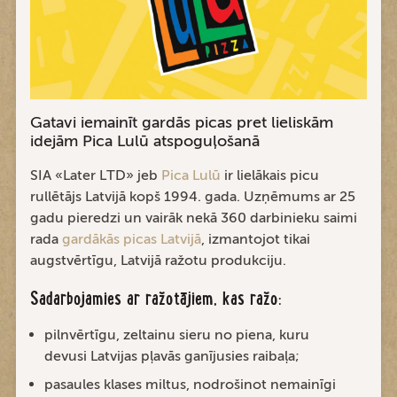
Gatavi iemainīt gardās picas pret lieliskām
idejām Pica Lulū atspoguļošanā
SIA «Later LTD» jeb
Pica Lulū
ir lielākais picu
rullētājs Latvijā kopš 1994. gada. Uzņēmums ar 25
gadu pieredzi un vairāk nekā 360 darbinieku saimi
rada
gardākās picas Latvijā
, izmantojot tikai
augstvērtīgu, Latvijā ražotu produkciju.
Sadarbojamies ar ražotājiem, kas ražo:
pilnvērtīgu, zeltainu sieru no piena, kuru
devusi Latvijas pļavās ganījusies raibaļa;
pasaules klases miltus, nodrošinot nemainīgi