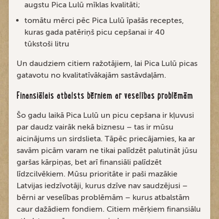
augstu Pica Lulū mīklas kvalitāti;
tomātu mērci pēc Pica Lulū īpašās receptes,
kuras gada patēriņš picu cepšanai ir 40
tūkstoši litru
Un daudziem citiem ražotājiem, lai Pica Lulū picas
gatavotu no kvalitatīvākajām sastāvdaļām.
Finansiālais atbalsts bērniem ar veselības problēmām
Šo gadu laikā Pica Lulū un picu cepšana ir kļuvusi
par daudz vairāk nekā biznesu – tas ir mūsu
aicinājums un sirdslieta. Tāpēc priecājamies, ka ar
savām picām varam ne tikai palīdzēt palutināt jūsu
garšas kārpiņas, bet arī finansiāli palīdzēt
līdzcilvēkiem. Mūsu prioritāte ir paši mazākie
Latvijas iedzīvotāji, kurus dzīve nav saudzējusi –
bērni ar veselības problēmām – kurus atbalstām
caur dažādiem fondiem. Citiem mērķiem finansiālu