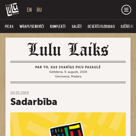
EN
RU
PICAS
WRAPI/SENDVIČI
KOMPLEKTI
SALĀTI
DESERTI/UZKODAS
DZĒRIENI
PAR TO, KAS SVARĪGS PICU PASAULĒ
Svētdiena, 9. augusts, 2026
Genoveva, Madara
20.03.2019
Sadarbība