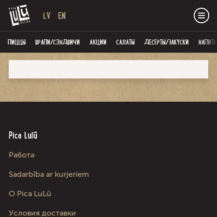
LV
EN
ПИЦЦЫ
ВРАПИ/СЭНДВИЧИ
AКЦИИ
САЛАТЫ
ДЕСЕРТЫ/ЗАКУСКИ
НАПИТК
Pica Lulū
Работа
Sadarbība ar kurjeriem
О Pica LuLū
Условия доставки