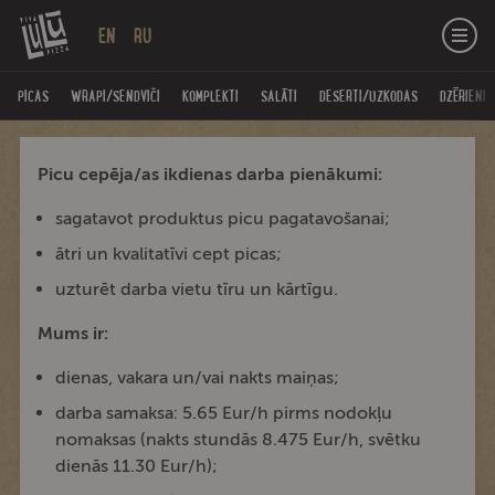
EN
RU
PICAS
WRAPI/SENDVIČI
KOMPLEKTI
SALĀTI
DESERTI/UZKODAS
DZĒRIENI
Picu cepēja/as ikdienas darba pienākumi:
sagatavot produktus picu pagatavošanai;
ātri un kvalitatīvi cept picas;
uzturēt darba vietu tīru un kārtīgu.
Mums ir:
dienas, vakara un/vai nakts maiņas;
darba samaksa: 5.65 Eur/h pirms nodokļu
nomaksas (nakts stundās 8.475 Eur/h, svētku
dienās 11.30 Eur/h);