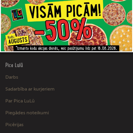
Pica Lulū
Darbs
Sadarbība ar kurjeriem
Par Pica LuLū
Piegādes noteikumi
Picērijas