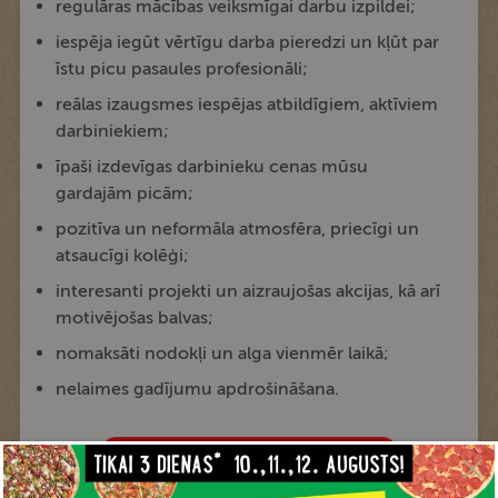
regulāras mācības veiksmīgai darbu izpildei;
iespēja iegūt vērtīgu darba pieredzi un kļūt par
īstu picu pasaules profesionāli;
reālas izaugsmes iespējas atbildīgiem, aktīviem
darbiniekiem;
īpaši izdevīgas darbinieku cenas mūsu
gardajām picām;
pozitīva un neformāla atmosfēra, priecīgi un
atsaucīgi kolēģi;
interesanti projekti un aizraujošas akcijas, kā arī
motivējošas balvas;
nomaksāti nodokļi un alga vienmēr laikā;
nelaimes gadījumu apdrošināšana.