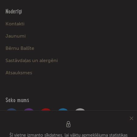
Noderīgi
Kontakti
Jaunumi
Bērnu Ballīte
Sastāvdaļas un alergēni
Atsauksmes
Seko mums
Pica Lulū – labākā pica Rīgā, Jūrmalā, Ādažos un Ķekavā! Picu un ēdienu
Šī vietne izmanto sīkdatnes, lai vāktu apmeklējuma statistikas