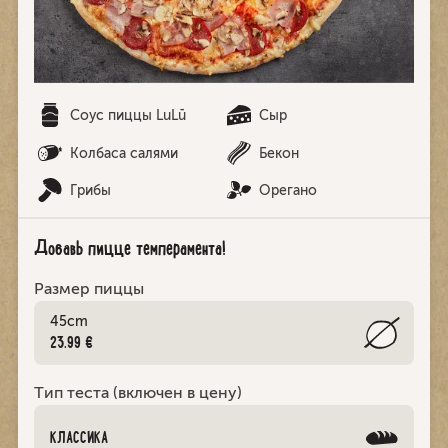
Соус пиццы LuLū
Cыр
Колбаса салями
Бекон
Грибы
Орегано
Добавь пицце темперамента!
Размер пиццы
45cm
23.99 €
Тип теста (включен в цену)
КЛАССИКА