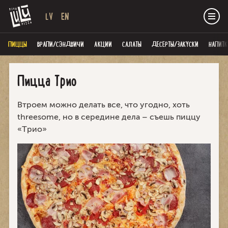
LV
EN
ПИЦЦЫ
ВРАПИ/СЭНДВИЧИ
AКЦИИ
САЛАТЫ
ДЕСЕРТЫ/ЗАКУСКИ
НАПИТК
Пицца Трио
Втроем можно делать все, что угодно, хоть
threesome, но в середине дела – съешь пиццу
«Трио»