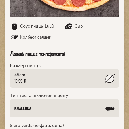
Соус пиццы LuLū
Cыр
Колбаса салями
Добавь пицце темперамента!
Размер пиццы
45cm
19.99 €
Тип теста (включен в цену)
КЛАССИКА
Siera veids (iekļauts cenā)