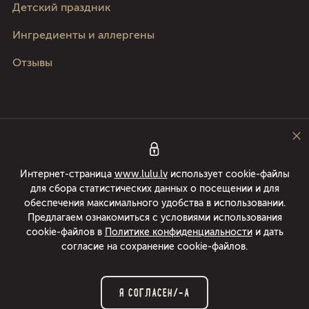
Детский праздник
Ингредиенты и аллергены
Отзывы
Следите за нами
Интернет-страница
www.lulu.lv
использует cookie-файлы
для сбора статистических данных о посещении и для
Pica Lulū - лучшая пицца в Риге, Юрмале, Адажи и Кекаве! Доставка еды
обеспечения максимального удобства в использовании.
24/7 в течении 49 минут или пицца бесплатно! Раскатываем пиццы с
Предлагаем ознакомиться с условиями использования
1994 года.
cookie-файлов в
Политике конфиденциальности
и дать
согласие на сохранение cookie-файлов.
© 2026 www.lulu.lv. Все права защищены.
Я СОГЛАСЕН/-А
Политика конфиденциальности