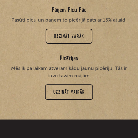
Paņem Picu Pac
Pasūti picu un paņem to picērijā pats ar 15% atlaidi
UZZINĀT VARĀK
Picērijas
Mēs ik pa laikam atveram kādu jaunu picēriju. Tās ir
tuvu tavām mājām.
UZZINĀT VAIRĀK