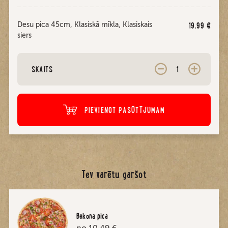
Desu pica 45cm, Klasiskā mīkla, Klasiskais
19.99
€
siers
SKAITS
PIEVIENOT PASŪTĪJUMAM
Tev varētu garšot
Bekona pica
no 10,49 €