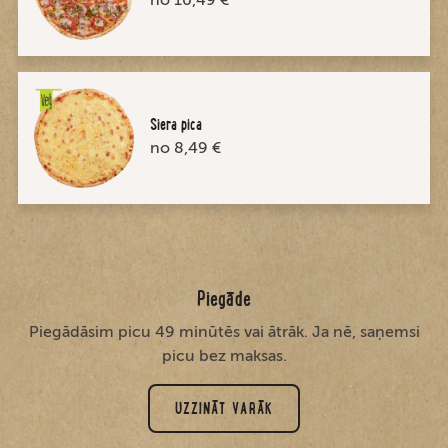
Siera pica
no 8,49 €
Piegāde
Piegādāsim picu 49 minūtēs vai ātrāk. Ja nē, saņemsi
picu bez maksas.
UZZINĀT VARĀK