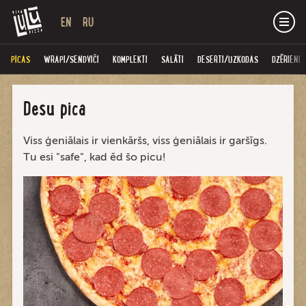
EN
RU
PICAS
WRAPI/SENDVIČI
KOMPLEKTI
SALĀTI
DESERTI/UZKODAS
DZĒRIENI
Desu pica
Viss ģeniālais ir vienkāršs, viss ģeniālais ir garšīgs.
Tu esi "safe", kad ēd šo picu!