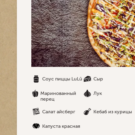
Соус пиццы LuLū
Cыр
Маринованный
Лук
перец
Салат айсберг
Кебаб из курицы
Капуста красная