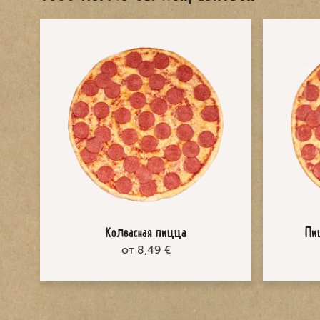
Колбасная пицца
Пи
от 8,49 €