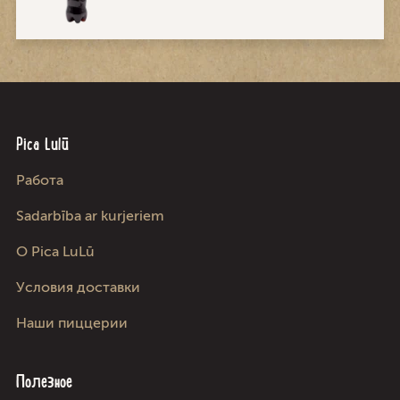
Pica Lulū
Работа
Sadarbība ar kurjeriem
О Pica LuLū
Условия доставки
Наши пиццерии
Полезное