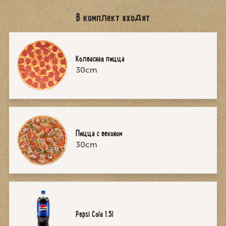
В комплект входят
Колбасная пицца
30cm
Пицца с беконом
30cm
Pepsi Cola 1.5l