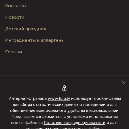
Kонтакты
Новости
Детский праздник
Ингредиенты и аллергены
Отзывы
Следите за нами
Интернет-страница
www.lulu.lv
использует cookie-файлы
для сбора статистических данных о посещении и для
Pica Lulū - лучшая пицца в Риге, Юрмале, Адажи и Кекаве! Доставка еды
обеспечения максимального удобства в использовании.
24/7 в течении 49 минут или пицца бесплатно! Раскатываем пиццы с
Предлагаем ознакомиться с условиями использования
1994 года.
cookie-файлов в
Политике конфиденциальности
и дать
согласие на сохранение cookie-файлов.