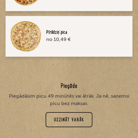
Pīrādziņ' pica
no 10,49 €
Piegāde
Piegādāsim picu 49 minūtēs vai ātrāk. Ja nē, saņemsi
picu bez maksas.
UZZINĀT VARĀK