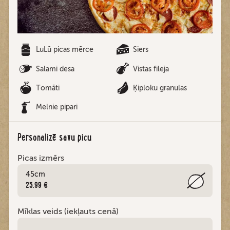
LuLū picas mērce
Siers
Salami desa
Vistas fileja
Tomāti
Ķiploku granulas
Melnie pipari
Personalizē savu picu
Picas izmērs
45cm
25.99 €
Mīklas veids (iekļauts cenā)