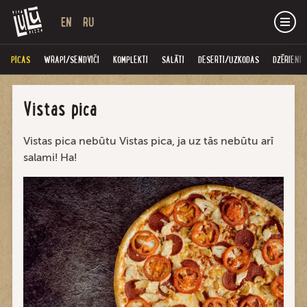
EN
RU
PICAS
WRAPI/SENDVIČI
KOMPLEKTI
SALĀTI
DESERTI/UZKODAS
DZĒRIENI
Vistas pica
Vistas pica nebūtu Vistas pica, ja uz tās nebūtu arī
salami! Ha!