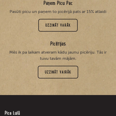
Paņem Picu Pac
Pasūti picu un paņem to picērijā pats ar 15% atlaidi
UZZINĀT VARĀK
Picērijas
Mēs ik pa laikam atveram kādu jaunu picēriju. Tās ir
tuvu tavām mājām.
UZZINĀT VAIRĀK
Pica Lulū