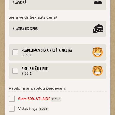
KLASISKĀ
Siera veids (iekļauts cenā)
KLASISKAIS SIERS
FILADELFIJAS SIERA PILDĪTA MALIŅA
5.59 €
AIOLI SALĀTI LIELIE
3.99 €
Papildini ar papildu piedevām
Siers 50% ATLAIDE
2.79 €
Vistas fileja
4.79 €