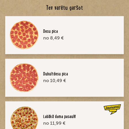
Tev varētu garšot
Desu pica
no 8,49 €
Dubultdesu pica
no 10,49 €
Labākā doma pasaulē
no 11,99 €