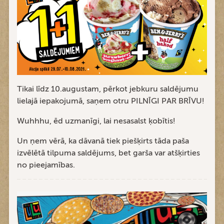
Tikai līdz 10.augustam, pērkot jebkuru saldējumu
lielajā iepakojumā, saņem otru PILNĪGI PAR BRĪVU!
Wuhhhu, ēd uzmanīgi, lai nesasalst ķobītis!
Un ņem vērā, ka dāvanā tiek piešķirts tāda paša
izvēlētā tilpuma saldējums, bet garša var atšķirties
no pieejamības.