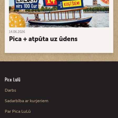
14.06.2026
Pica + atpūta uz ūdens
Pica Lulū
Darbs
Sadarbība ar kurjeriem
Par Pica LuLū