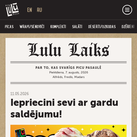
EN
RU
PICAS
WRAPI/SENDVIČI
KOMPLEKTI
SALĀTI
DESERTI/UZKODAS
DZĒRIENI
PAR TO, KAS SVARĪGS PICU PASAULĒ
Piektdiena, 7. augusts, 2026
Alfrēds, Fredis, Madars
11.05.2026
Iepriecini sevi ar gardu
saldējumu!