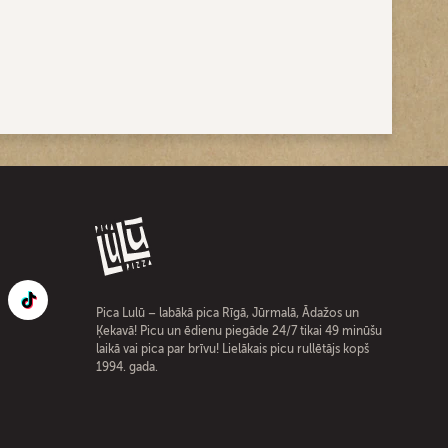
Pica Lulū – labākā pica Rīgā, Jūrmalā, Ādažos un
Ķekavā! Picu un ēdienu piegāde 24/7 tikai 49 minūšu
laikā vai pica par brīvu! Lielākais picu rullētājs kopš
1994. gada.