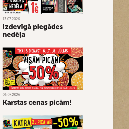
13.07.2026
Izdevīgā piegādes
nedēļa
06.07.2026
Karstas cenas picām!