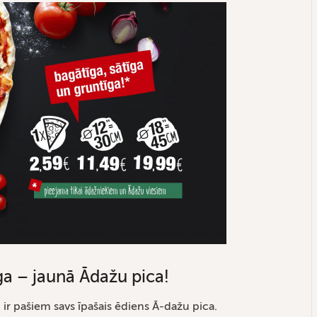
ga – jaunā Ādažu pica!
ir pašiem savs īpašais ēdiens Ā-dažu pica.