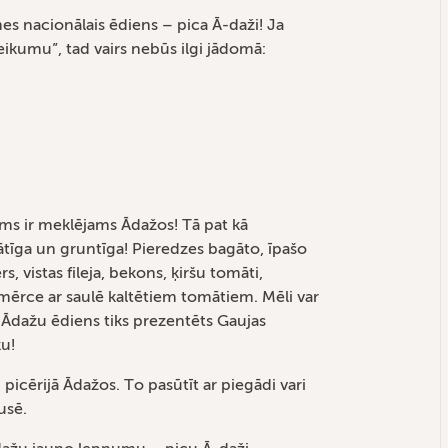
es nacionālais ēdiens – pica Ā-daži! Ja
eikumu”, tad vairs nebūs ilgi jādomā:
kums ir meklējams Ādažos! Tā pat kā
sātīga un gruntīga! Pieredzes bagāto, īpašo
, vistas fileja, bekons, ķiršu tomāti,
ā mērce ar saulē kaltētiem tomātiem. Mēli var
is Ādažu ēdiens tiks prezentēts Gaujas
ku!
 picērijā Ādažos. To pasūtīt ar piegādi vari
usē.