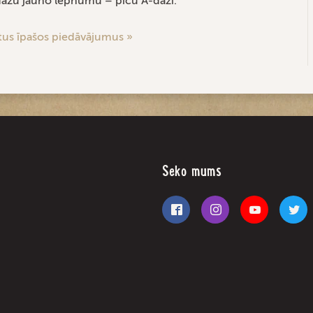
dažu jauno lepnumu – picu Ā-daži.
itus īpašos piedāvājumus »
Seko mums