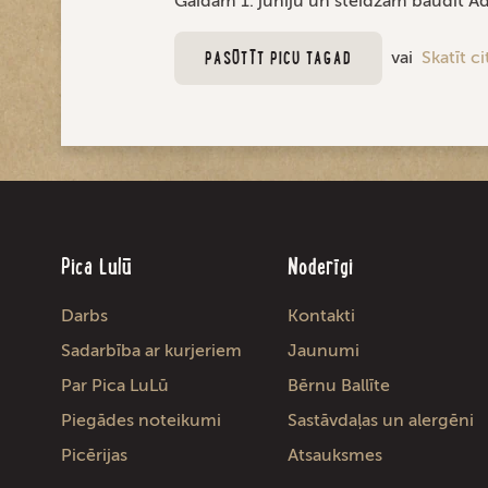
Gaidām 1. jūniju un steidzam baudīt Ā
vai
Skatīt c
PASŪTĪT PICU TAGAD
Pica Lulū
Noderīgi
Darbs
Kontakti
Sadarbība ar kurjeriem
Jaunumi
Par Pica LuLū
Bērnu Ballīte
Piegādes noteikumi
Sastāvdaļas un alergēni
Picērijas
Atsauksmes