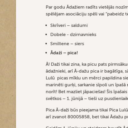
Par godu Ādažiem radīts vietējās nozīm
spēlējam asociāciju spēli vai “pabeidz t
Skrīveri – saldumi
Dobele - dzirnavnieks
Smiltene – siers
Ādaži – pica!
Ā! Daži tikai zina, ka picu pats pirmsā
ādažnieki, arī Ā-dažu pica ir bagātīga, 
Lulū picas mīklu un mērci papildina siers
marinēti gurķi, sarkanie sīpoli un īpaš
norīt! Bet mazliet jāpaciešas! Šis īpaša
svētkos – 1. jūnijā – tieši uz pusdienlai
Pica Ā-daži būs pieejama tikai Pica Lulū
arī zvanot 80005858, bet tikai Ādažu p