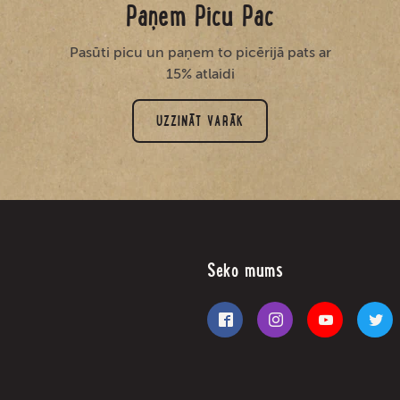
Paņem Picu Pac
Pasūti picu un paņem to picērijā pats ar
15% atlaidi
UZZINĀT VARĀK
Seko mums