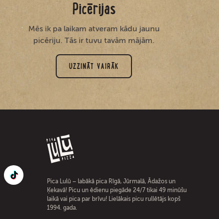
Picērijas
Mēs ik pa laikam atveram kādu jaunu
picēriju. Tās ir tuvu tavām mājām.
UZZINĀT VAIRĀK
Pica Lulū – labākā pica Rīgā, Jūrmalā, Ādažos un
Ķekavā! Picu un ēdienu piegāde 24/7 tikai 49 minūšu
laikā vai pica par brīvu! Lielākais picu rullētājs kopš
1994. gada.