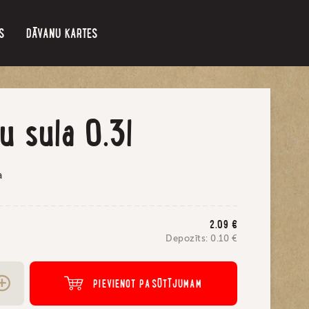
S
DĀVANU KARTES
u sula 0.3l
a
2.09
€
Depozīts:
0.10
€
PIEVIENOT PASŪTĪJUMAM