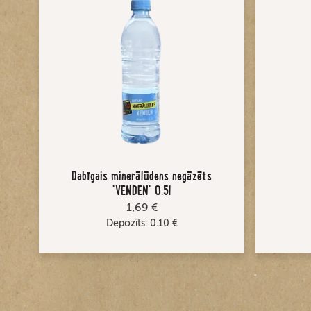
Dabīgais minerālūdens negāzēts
"VENDEN" 0,5l
1,69 €
Depozīts:
0.10
€