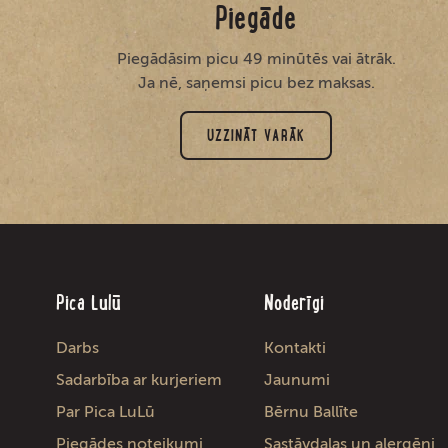
Piegāde
Piegādāsim picu 49 minūtēs vai ātrāk.
Ja nē, saņemsi picu bez maksas.
UZZINĀT VARĀK
Pica Lulū
Noderīgi
Darbs
Kontakti
Sadarbība ar kurjeriem
Jaunumi
Par Pica LuLū
Bērnu Ballīte
Piegādes noteikumi
Sastāvdaļas un alergēni