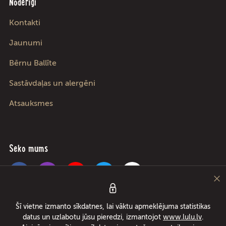
Noderīgi
Kontakti
Jaunumi
Bērnu Ballīte
Sastāvdaļas un alergēni
Atsauksmes
Seko mums
Pica Lulū – labākā pica Rīgā, Jūrmalā, Ādažos un Ķekavā! Picu un ēdienu
Šī vietne izmanto sīkdatnes, lai vāktu apmeklējuma statistikas
piegāde 24/7 tikai 49 minūšu laikā vai pica par brīvu! Lielākais picu rullētājs
datus un uzlabotu jūsu pieredzi, izmantojot
www.lulu.lv
.
kopš 1994. gada.