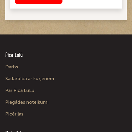
Pica Lulū
Darbs
Sadarbība ar kurjeriem
Par Pica LuLū
Piegādes noteikumi
Picērijas