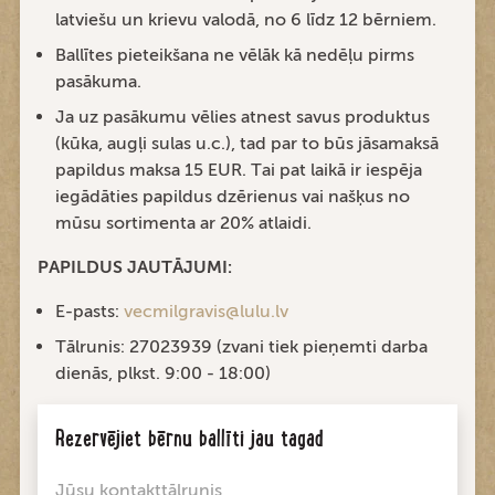
latviešu un krievu valodā, no 6 līdz 12 bērniem.
Ballītes pieteikšana ne vēlāk kā nedēļu pirms
pasākuma.
Ja uz pasākumu vēlies atnest savus produktus
(kūka, augļi sulas u.c.), tad par to būs jāsamaksā
papildus maksa 15 EUR. Tai pat laikā ir iespēja
iegādāties papildus dzērienus vai našķus no
mūsu sortimenta ar 20% atlaidi.
PAPILDUS JAUTĀJUMI:
E-pasts:
vecmilgravis@lulu.lv
Tālrunis: 27023939 (zvani tiek pieņemti darba
dienās, plkst. 9:00 - 18:00)
Rezervējiet bērnu ballīti jau tagad
Jūsu kontakttālrunis