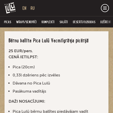
EN
RU
PICAS
WRAPI/SENDVIČI
KOMPLEKTI
SALĀTI
DESERTI/UZKODAS
DZĒRIENI
Bērnu ballīte Pica Lulū Vecmīlgrāvja picērijā
25 EUR/pers.
CENĀ IETILPST:
Pica (20cm)
0,33l dzēriens pēc izvēles
Dāvana no Pica Lulū
Pasākuma vadītājs
DAŽI NOSACĪJUMI:
Pica Lulū bērnu ballītes piedāvājam vadīt