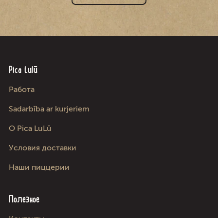
Pica Lulū
Работа
Sadarbība ar kurjeriem
О Pica LuLū
Условия доставки
Наши пиццерии
Полезное