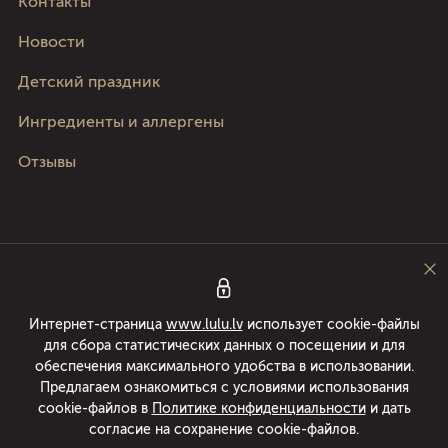
Kонтакты
Новости
Детский праздник
Ингредиенты и аллергены
Отзывы
Следите за нами
Интернет-страница
www.lulu.lv
использует cookie-файлы
для сбора статистических данных о посещении и для
Pica Lulū - лучшая пицца в Риге, Юрмале, Адажи и Кекаве! Доставка еды
обеспечения максимального удобства в использовании.
24/7 в течении 49 минут или пицца бесплатно! Раскатываем пиццы с
Предлагаем ознакомиться с условиями использования
1994 года.
cookie-файлов в
Политике конфиденциальности
и дать
согласие на сохранение cookie-файлов.