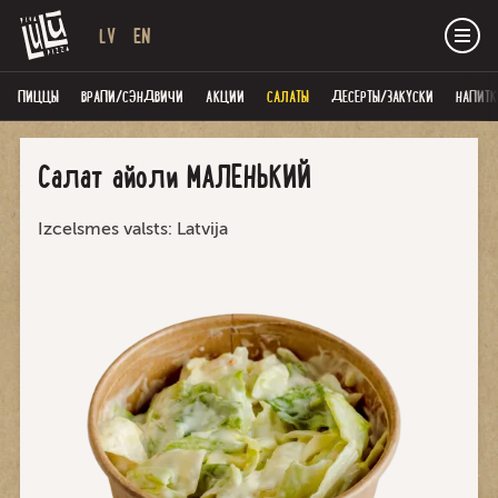
LV
EN
ПИЦЦЫ
ВРАПИ/СЭНДВИЧИ
AКЦИИ
САЛАТЫ
ДЕСЕРТЫ/ЗАКУСКИ
НАПИТК
Cалат айоли МАЛЕНЬКИЙ
Izcelsmes valsts: Latvija