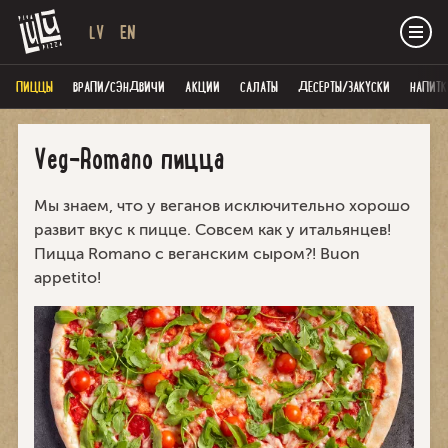
LV
EN
ПИЦЦЫ
ВРАПИ/СЭНДВИЧИ
AКЦИИ
САЛАТЫ
ДЕСЕРТЫ/ЗАКУСКИ
НАПИТК
Veg-Romano пицца
Мы знаем, что у веганов исключительно хорошо
развит вкус к пицце. Совсем как у итальянцев!
Пицца Romano с веганским сыром?! Buon
appetito!