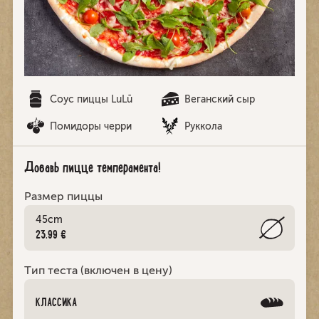
Соус пиццы LuLū
Веганский сыр
Помидоры черри
Руккола
Добавь пицце темперамента!
Размер пиццы
45cm
23.99 €
Тип теста (включен в цену)
КЛАССИКА