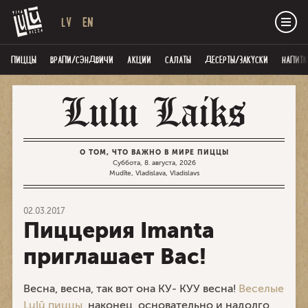
LV
EN
ПИЦЦЫ
ВРАПИ/СЭНДВИЧИ
AКЦИИ
САЛАТЫ
ДЕСЕРТЫ/ЗАКУСКИ
НАПИТК
О ТОМ, ЧТО ВАЖНО В МИРЕ ПИЦЦЫ
Суббота, 8. августа, 2026
Mudīte, Vladislava, Vladislavs
02.03.2017
Пиццерия Imanta
приглашает Вас!
Весна, весна, так вот она КУ- КУУ весна!
Веселые
Lulū пиццы
, наконец, основательно и надолго