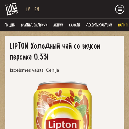
LV
EN
ПИЦЦЫ
ВРАПИ/СЭНДВИЧИ
AКЦИИ
САЛАТЫ
ДЕСЕРТЫ/ЗАКУСКИ
НАПИТК
LIPTON Холодный чай со вкусом
персика 0.33l
Izcelsmes valsts: Čehija