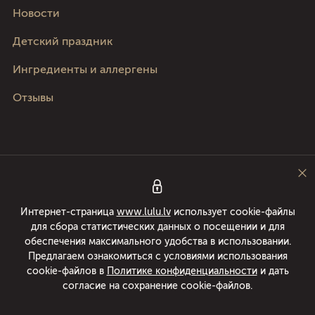
Новости
Детский праздник
Ингредиенты и аллергены
Отзывы
Следите за нами
Интернет-страница
www.lulu.lv
использует cookie-файлы
для сбора статистических данных о посещении и для
Pica Lulū - лучшая пицца в Риге, Юрмале, Адажи и Кекаве! Доставка еды
обеспечения максимального удобства в использовании.
24/7 в течении 49 минут или пицца бесплатно! Раскатываем пиццы с
Предлагаем ознакомиться с условиями использования
1994 года.
cookie-файлов в
Политике конфиденциальности
и дать
согласие на сохранение cookie-файлов.