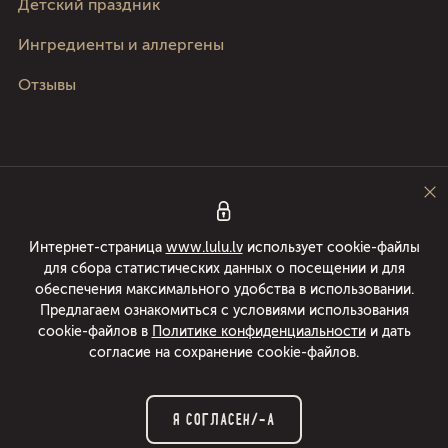
Детский праздник
Ингредиенты и аллергены
Отзывы
Следите за нами
Интернет-страница
www.lulu.lv
использует cookie-файлы
для сбора статистических данных о посещении и для
Pica Lulū - лучшая пицца в Риге, Юрмале, Адажи и Кекаве! Доставка еды
обеспечения максимального удобства в использовании.
24/7 в течении 49 минут или пицца бесплатно! Раскатываем пиццы с
Предлагаем ознакомиться с условиями использования
1994 года.
cookie-файлов в
Политике конфиденциальности
и дать
согласие на сохранение cookie-файлов.
© 2026 www.lulu.lv. Все права защищены.
Я СОГЛАСЕН/-А
Политика конфиденциальности