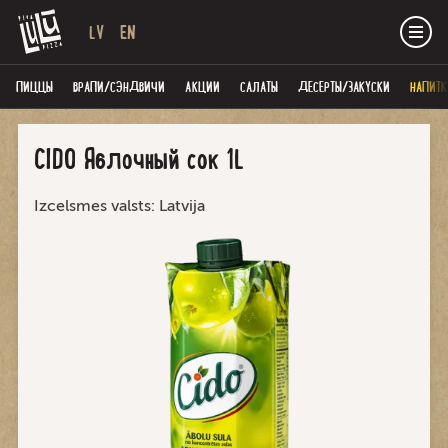
LV
EN
ПИЦЦЫ
ВРАПИ/СЭНДВИЧИ
AКЦИИ
САЛАТЫ
ДЕСЕРТЫ/ЗАКУСКИ
НАПИТК
CIDO Яблочный сок 1L
Izcelsmes valsts: Latvija