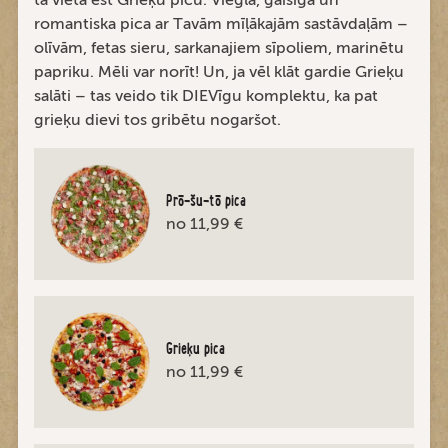
romantiska pica ar Tavām mīļākajām sastāvdaļām –
olīvām, fetas sieru, sarkanajiem sīpoliem, marinētu
papriku. Mēli var norīt! Un, ja vēl klāt gardie Grieķu
salāti – tas veido tik DIEVīgu komplektu, ka pat
grieķu dievi tos gribētu nogaršot.
Prō-šu-tō pica
no 11,99 €
Grieķu pica
no 11,99 €