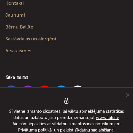
Kontakti
Jaunumi
Bērnu Ballīte
Sastāvdaļas un alergēni
Atsauksmes
Seko mums
Pica Lulū – labākā pica Rīgā, Jūrmalā, Ādažos un Ķekavā! Picu un ēdienu
Šī vietne izmanto sīkdatnes, lai vāktu apmeklējuma statistikas
piegāde 24/7 tikai 49 minūšu laikā vai pica par brīvu! Lielākais picu rullētājs
datus un uzlabotu jūsu pieredzi, izmantojot
www.lulu.lv
.
kopš 1994. gada.
Aicinām iepazīties ar sīkdatņu izmantošanas noteikumiem
Privātuma politikā
un piekrist sīkdatņu saglabāšanai.