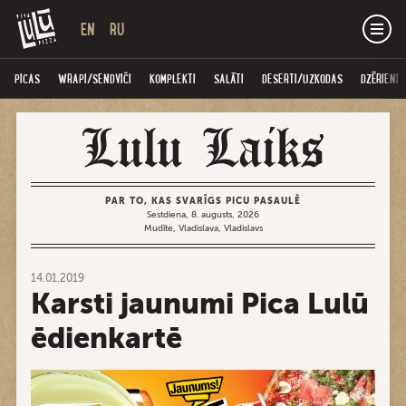
EN
RU
PICAS
WRAPI/SENDVIČI
KOMPLEKTI
SALĀTI
DESERTI/UZKODAS
DZĒRIENI
PAR TO, KAS SVARĪGS PICU PASAULĒ
Sestdiena, 8. augusts, 2026
Mudīte, Vladislava, Vladislavs
14.01.2019
Karsti jaunumi Pica Lulū
ēdienkartē