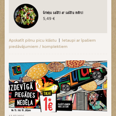
Grieķu salāti ar salātu mērci
5,49 €
Apskatīt pilnu picu klāstu
|
Ietaupi ar īpašiem
piedāvājumiem / komplektiem