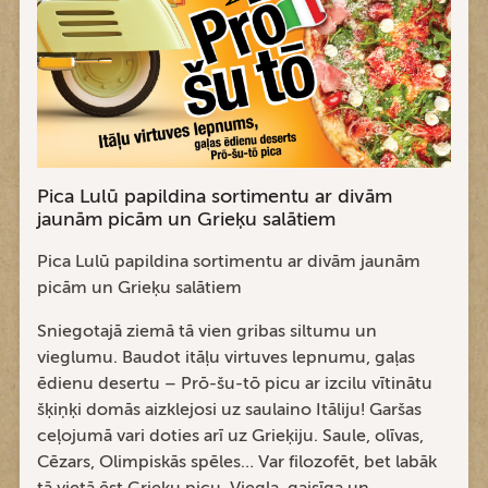
Pica Lulū papildina sortimentu ar divām
jaunām picām un Grieķu salātiem
Pica Lulū papildina sortimentu ar divām jaunām
picām un Grieķu salātiem
Sniegotajā ziemā tā vien gribas siltumu un
vieglumu. Baudot itāļu virtuves lepnumu, gaļas
ēdienu desertu – Prō-šu-tō picu ar izcilu vītinātu
šķiņķi domās aizklejosi uz saulaino Itāliju! Garšas
ceļojumā vari doties arī uz Grieķiju. Saule, olīvas,
Cēzars, Olimpiskās spēles… Var filozofēt, bet labāk
tā vietā ēst Grieķu picu. Viegla, gaisīga un