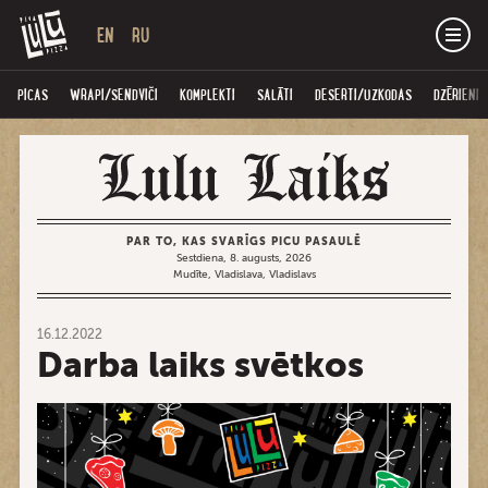
EN
RU
PICAS
WRAPI/SENDVIČI
KOMPLEKTI
SALĀTI
DESERTI/UZKODAS
DZĒRIENI
PAR TO, KAS SVARĪGS PICU PASAULĒ
Sestdiena, 8. augusts, 2026
Mudīte, Vladislava, Vladislavs
16.12.2022
Darba laiks svētkos