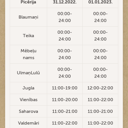
Picērija
31.12.2022.
01.01.2023.
00:00-
00:00-
Blaumaņi
24:00
24:00
00:00-
00:00-
Teika
24:00
24:00
Mēbeļu
00:00-
00:00-
nams
24:00
24:00
00:00-
00:00-
UlmaņLulū
24:00
24:00
Jugla
11:00-19:00
12:00-22:00
Vienības
11:00-20:00
11:00-22:00
Saharova
11:00-21:00
11:00-21:00
Valdemāri
11:00-22:00
11:00-22:00