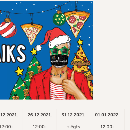
.12.2021.
26.12.2021.
31.12.2021.
01.01.2022.
12:00-
12:00-
slēgts
12:00-