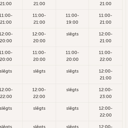
21:00
21:00
21:00
11:00-
11:00-
11:00-
11:00-
21:00
21:00
19:00
21:00
12:00-
12:00-
slēgts
12:00-
20:00
20:00
21:00
11:00-
11:00-
11:00-
11:00-
20:00
20:00
20:00
22:00
slēgts
slēgts
slēgts
12:00-
21:00
12:00-
12:00-
slēgts
12:00-
22:00
22:00
23:00
slēgts
slēgts
slēgts
12:00-
22:00
slēgts
slēgts
slēgts
12:00-