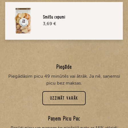
Smilšu cepumi
3,69 €
Piegāde
Piegādāsim picu 49 minūtēs vai ātrāk. Ja nē, saņemsi
picu bez maksas.
UZZINĀT VARĀK
Paņem Picu Pac
Pasūti picu un paņem to picērijā pats ar 15% atlaidi