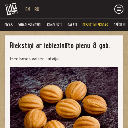
EN
RU
PICAS
WRAPI/SENDVIČI
KOMPLEKTI
SALĀTI
DESERTI/UZKODAS
DZĒRIENI
Riekstiņi ar iebiezināto pienu 8 gab.
Izcelsmes valsts: Latvija