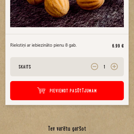
Riekstiņi ar iebiezināto pienu 8 gab.
6.99
€
SKAITS
PIEVIENOT PASŪTĪJUMAM
Tev varētu garšot