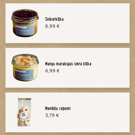
Snikerkūka
6,99 €
Mango marakujas siera kūka
6,99 €
Mandeļu cepumi
3,79 €