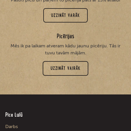
UZZINĀT VARĀK
Picērijas
Mēs ik pa laikam atveram kādu jaunu picēriju. Tās ir
tuvu tavām mājām.
UZZINĀT VAIRĀK
Pica Lulū
Darbs